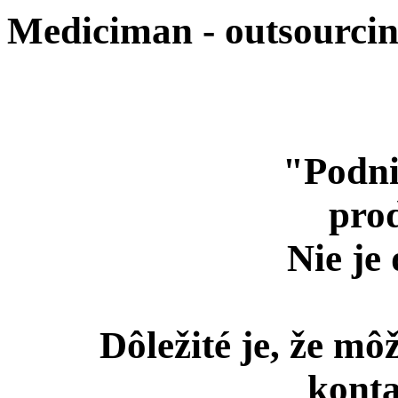
Mediciman - outsourcin
"
Podni
prod
Nie je 
Dôležité je, že mô
konta