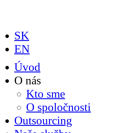
Skočiť na hlavný obsah
SK
EN
Úvod
O nás
Kto sme
O spoločnosti
Outsourcing